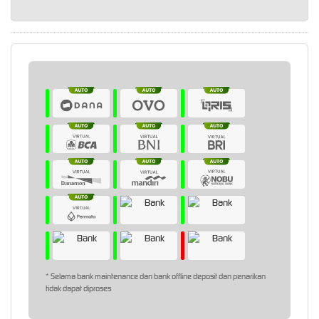
* Selama bank maintenance dan bank offline deposit dan penarikan
tidak dapat diproses