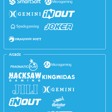
Arcade