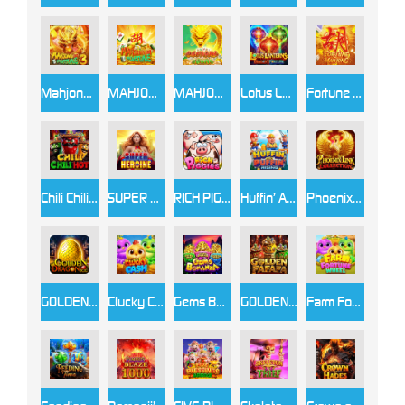
Mahjong Fortune 3
MAHJONG FORTUNE
MAHJONG BONUS
Lotus Lanterns: Dragon's Fortune
Fortune Mahjong
Chili Chili Hot
SUPER HEROINE
RICH PIGGIES
Huffin’ And Puffin’ Rising
Phoenix Link - Collection
GOLDEN DRAGON EGG
Clucky Cash
Gems Bonanza
GOLDEN FAFAFA
Farm Fortune Wheel