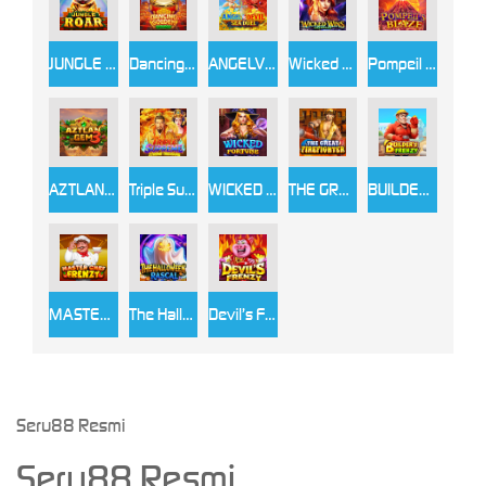
JUNGLE ROAR
Dancing Golden Drums
ANGELVSDEVIL SEA DUEL
Wicked Wins: Crystals
Pompeil Blaze
AZTLAN GEMS3
Triple Supreme Xtreme Treasure
WICKED FORTUNE
THE GREAT FIREFIGHTER
BUILDER'S FRENZY
MASTER CHEF FRENZY
The Halloween Rascal
Devil’s Frenzy
Seru88 Resmi
Seru88 Resmi