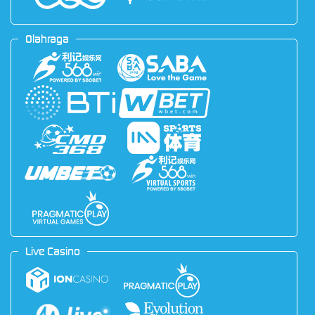
Olahraga
Live Casino