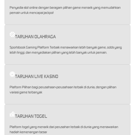
Penyedia slot online dengan beragam pilihan game menarik yang memudahkan
pemain untuk mencapai jackpot
TARUHAN OLAHRAGA
Sportsbook Gaming Platform Terbaik menawarkan lebih banyak game, odds yang
lebih tinggi, dan menyediakan pilihan yang lebih banyak untuk pemain.
TARUHAN LIVE KASINO
Platform Pilihan bagi perusahaan-perusahaan terbaik di dunia, dengan pilihan
variasi game terbanyak
TARUHAN TOGEL
Platform togel yang menarik dari perusahan terbaik di dunia yang menawarkan
hadiah kemenangan besar