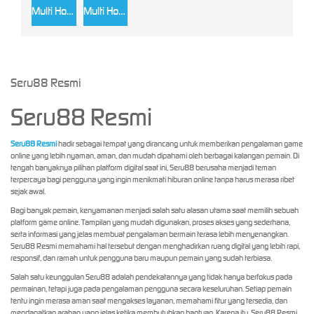
Multi Hot 5 Wild
Multi Hot Wild Ways
Seru88 Resmi
Seru88 Resmi
Seru88 Resmi
hadir sebagai tempat yang dirancang untuk memberikan pengalaman game
online yang lebih nyaman, aman, dan mudah dipahami oleh berbagai kalangan pemain. Di
tengah banyaknya pilihan platform digital saat ini, Seru88 berusaha menjadi teman
terpercaya bagi pengguna yang ingin menikmati hiburan online tanpa harus merasa ribet
sejak awal.
Bagi banyak pemain, kenyamanan menjadi salah satu alasan utama saat memilih sebuah
platform game online. Tampilan yang mudah digunakan, proses akses yang sederhana,
serta informasi yang jelas membuat pengalaman bermain terasa lebih menyenangkan.
Seru88 Resmi memahami hal tersebut dengan menghadirkan ruang digital yang lebih rapi,
responsif, dan ramah untuk pengguna baru maupun pemain yang sudah terbiasa.
Salah satu keunggulan Seru88 adalah pendekatannya yang tidak hanya berfokus pada
permainan, tetapi juga pada pengalaman pengguna secara keseluruhan. Setiap pemain
tentu ingin merasa aman saat mengakses layanan, memahami fitur yang tersedia, dan
mendapatkan arahan yang jelas ketika membutuhkan bantuan. Karena itu, Seru88 Resmi