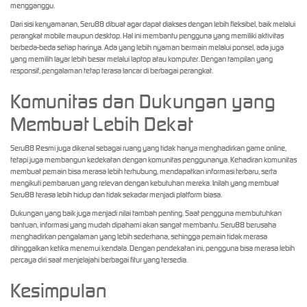
mengganggu.
Dari sisi kenyamanan, Seru88 dibuat agar dapat diakses dengan lebih fleksibel, baik melalui
perangkat mobile maupun desktop. Hal ini membantu pengguna yang memiliki aktivitas
berbeda-beda setiap harinya. Ada yang lebih nyaman bermain melalui ponsel, ada juga
yang memilih layar lebih besar melalui laptop atau komputer. Dengan tampilan yang
responsif, pengalaman tetap terasa lancar di berbagai perangkat.
Komunitas dan Dukungan yang
Membuat Lebih Dekat
Seru88 Resmi juga dikenal sebagai ruang yang tidak hanya menghadirkan game online,
tetapi juga membangun kedekatan dengan komunitas penggunanya. Kehadiran komunitas
membuat pemain bisa merasa lebih terhubung, mendapatkan informasi terbaru, serta
mengikuti pembaruan yang relevan dengan kebutuhan mereka. Inilah yang membuat
Seru88 terasa lebih hidup dan tidak sekadar menjadi platform biasa.
Dukungan yang baik juga menjadi nilai tambah penting. Saat pengguna membutuhkan
bantuan, informasi yang mudah dipahami akan sangat membantu. Seru88 berusaha
menghadirkan pengalaman yang lebih sederhana, sehingga pemain tidak merasa
ditinggalkan ketika menemui kendala. Dengan pendekatan ini, pengguna bisa merasa lebih
percaya diri saat menjelajahi berbagai fitur yang tersedia.
Kesimpulan