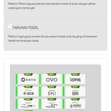
Platform Pilihan bagi perusahaan-perusahaan terbaik di dunia, dengan pilihan
variasi game terbanyak
TARUHAN TOGEL
Platform togel yang menarik dari perusahan terbaik di dunia yang menawarkan
hadiah kemenangan besar