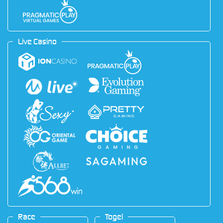
Live Casino
Race
Togel