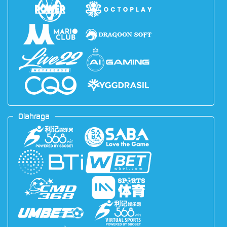
Olahraga