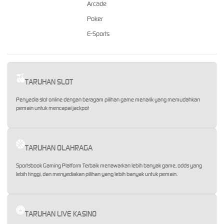
Arcade
Poker
E-Sports
TARUHAN SLOT
Penyedia slot online dengan beragam pilihan game menarik yang memudahkan
pemain untuk mencapai jackpot
TARUHAN OLAHRAGA
Sportsbook Gaming Platform Terbaik menawarkan lebih banyak game, odds yang
lebih tinggi, dan menyediakan pilihan yang lebih banyak untuk pemain.
TARUHAN LIVE KASINO