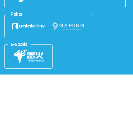
Poker
E-Sports