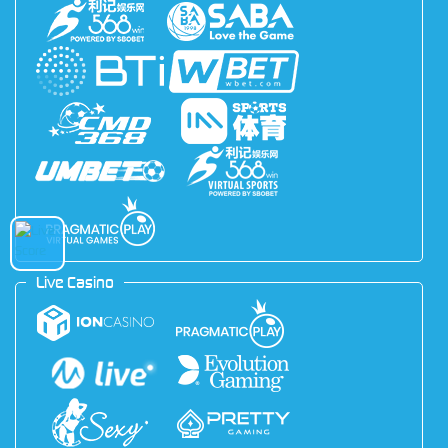
Live Casino