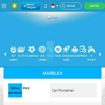
Main di
MASUK
DAFTAR
Telegram
HOT
SLOTS
OLAHRAGA
LIVE
RACE
TOGEL
CRASH
ARCADE
POKER
E-
PROMO
GAMES
CASINO
GAME
SPORTS
MARBLEX
Semua
Race
permainan