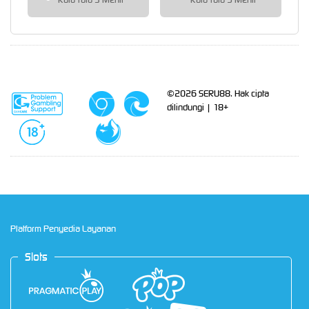
Tanggung Jawab
Browser Yang
Bermain
Didukung
©2026 SERU88. Hak cipta
dilindungi | 18+
Platform Penyedia Layanan
Slots