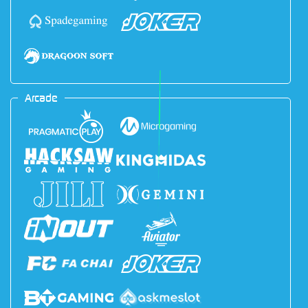
Arcade